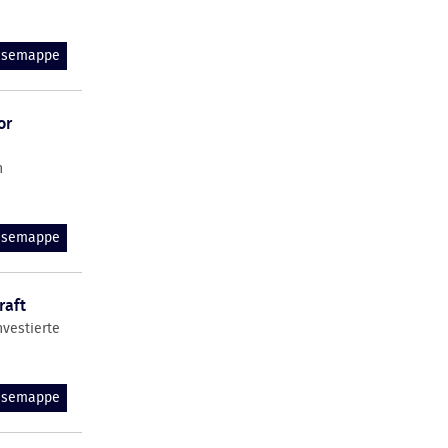
essemappe
or
h
essemappe
raft
nvestierte
essemappe