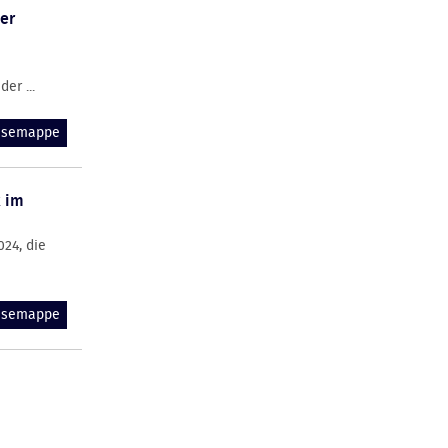
er
er ...
essemappe
 im
024, die
essemappe