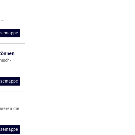
..
essemappe
 können
nisch-
essemappe
nieren die
essemappe