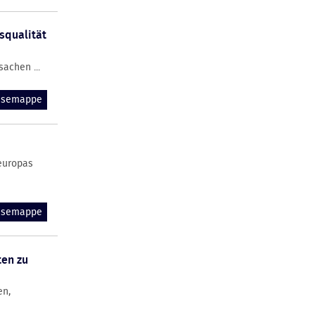
squalität
achen ...
essemappe
teuropas
essemappe
ten zu
en,