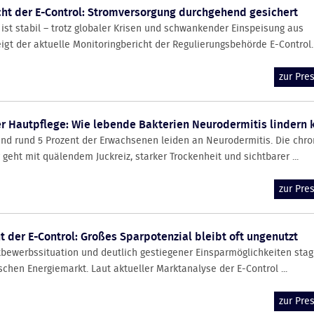
ht der E-Control: Stromversorgung durchgehend gesichert
ist stabil – trotz globaler Krisen und schwankender Einspeisung aus
gt der aktuelle Monitoringbericht der Regulierungsbehörde E-Control. .
zur Pr
er Hautpflege: Wie lebende Bakterien Neurodermitis lindern
 und rund 5 Prozent der Erwachsenen leiden an Neurodermitis. Die chro
eht mit quälendem Juckreiz, starker Trockenheit und sichtbarer ...
zur Pr
t der E-Control: Großes Sparpotenzial bleibt oft ungenutzt
tbewerbssituation und deutlich gestiegener Einsparmöglichkeiten stag
hen Energiemarkt. Laut aktueller Marktanalyse der E-Control ...
zur Pr