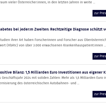
um vieler Österreicher:innen, in den letzten Jahren in weite ...
zur Pr
abetes bei jeder:m Zweiten: Rechtzeitige Diagnose schützt v
 Studien ihrer Art haben Forscherinnen und Forscher aus Oberösterreic
ert (HbA1c) von über 3.000 erwachsenen Krankenhauspatient:innen ...
zur Pr
sitive Bilanz: 1,5 Milliarden Euro Investitionen aus eigener K
s Geschäftsjahr 2024 mit soliden Zahlen: Mehr als 1,5 Milliarden Euro i
nisierung des österreichischen Autobahnen- und ...
zur Pr