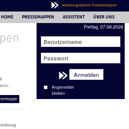
weitere geplante Pressemappen
HOME
PRESSEMAPPEN
ASSISTENT
ÜBER UNS
Freitag, 07.08.2026
PHILOSOPHIE
FAQ
JOURNALISTINNE
AUSSENDERINNE
Anmelden
WUNSCHBOX
d
ce ...
Angemeldet
REFERENZEN
bleiben
IMPRESSUM/AGB
essemappe
erordnung