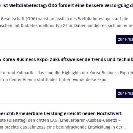
ist Weltdiabetestag: ÖDG fordert eine bessere Versorgung d
 Gesellschaft (ÖDG) weist anlässlich des Weltdiabetestages auf die
chen mit Diabetes mellitus Typ 2 hin. Dabei handelt es sich um eine d
zur Pr
 Korea Business Expo: Zukunftsweisende Trends und Technik
tur und Kulinarik – das sind die Highlights der Korea Business Expo 2
ria Center Vienna stattfindet. Initiert wurde diese Expo ...
zur Pr
ericht: Erneuerbare Leistung erreicht neuen Höchstwert
eute (Dienstag) den dritten EAG (Erneuerbaren-Ausbau-Gesetz) –
m brachte das Jahr 2023 eine beeindruckende Entwicklung in der ...