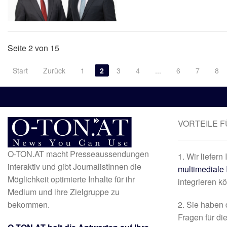
Seite 2 von 15
Start
Zurück
1
2
3
4
...
6
7
8
VORTEILE 
O-TON.AT macht Presseaussendungen
1. Wir liefern
interaktiv und gibt JournalistInnen die
multimediale 
Möglichkeit optimierte Inhalte für ihr
integrieren k
Medium und ihre Zielgruppe zu
bekommen.
2. Sie haben 
Fragen für di