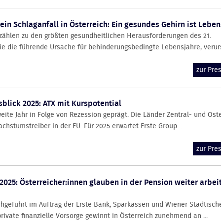
 ein Schlaganfall in Österreich: Ein gesundes Gehirn ist Leben
zählen zu den größten gesundheitlichen Herausforderungen des 21.
sie die führende Ursache für behinderungsbedingte Lebensjahre, verurs
zur Pr
blick 2025: ATX mit Kurspotential
weite Jahr in Folge von Rezession geprägt. Die Länder Zentral- und Os
hstumstreiber in der EU. Für 2025 erwartet Erste Group ...
zur Pr
2025: Österreicher:innen glauben in der Pension weiter arbei
chgeführt im Auftrag der Erste Bank, Sparkassen und Wiener Städtisch
private finanzielle Vorsorge gewinnt in Österreich zunehmend an ...