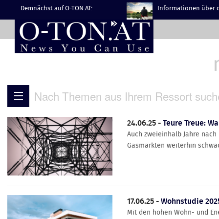
Demnächst auf O-TON.AT:
Informationen über d
Nach Themen aus Ihrem Ressort such
24.06.25 -
Teure Treue: W
Auch zweieinhalb Jahre nach 
Gasmärkten weiterhin schwach
17.06.25 -
Wohnstudie 2025
Mit den hohen Wohn- und Ene