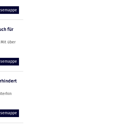
essemappe
uch für
 Mit über
essemappe
rhindert
iterhin
essemappe