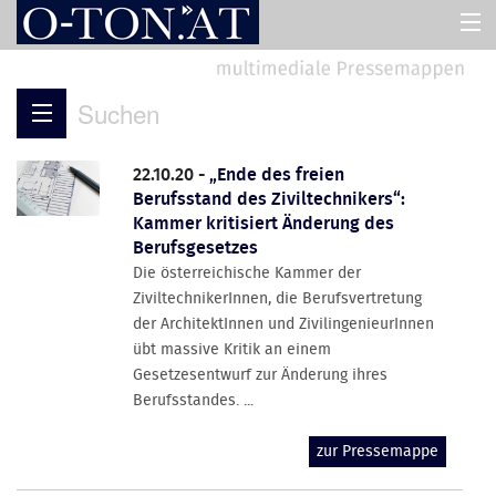
HOME
Suchen
PRESSEMAPPEN
22.10.20 -
„Ende des freien
Berufsstand des Ziviltechnikers“:
ASSISTENT
Kammer kritisiert Änderung des
Berufsgesetzes
Die österreichische Kammer der
ÜBER UNS
ZiviltechnikerInnen, die Berufsvertretung
der ArchitektInnen und ZivilingenieurInnen
übt massive Kritik an einem
Gesetzesentwurf zur Änderung ihres
Berufsstandes. ...
zur Pressemappe