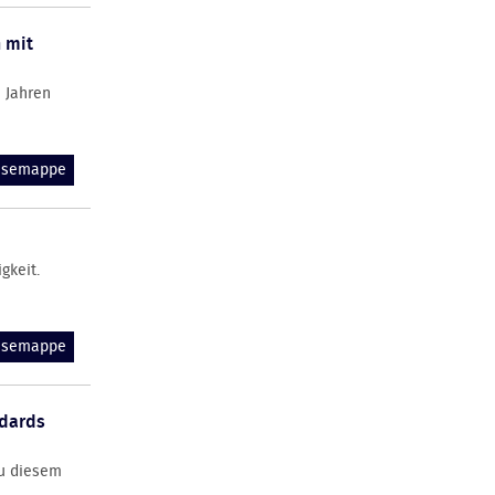
 mit
n Jahren
essemappe
gkeit.
essemappe
ndards
Zu diesem