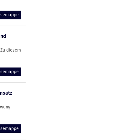
essemappe
und
. Zu diesem
essemappe
umsatz
hwung
essemappe