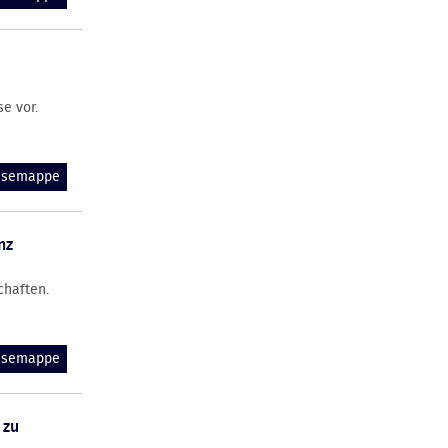
e vor.
essemappe
nz
chaften.
essemappe
 zu