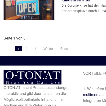
Kundenverhalten
Die Corona-Krise hat den Han
der Arbeitsplätze durch Kurza
Seite 1 von 3
1
2
3
Weiter
Ende
VORTEILE 
O-TON.AT macht Presseaussendungen
1. Wir liefern
interaktiv und gibt JournalistInnen die
multimediale 
Möglichkeit optimierte Inhalte für ihr
integrieren k
Medium und ihre Zielgruppe zu