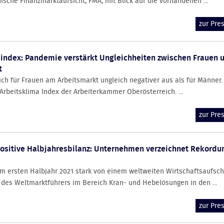
sche Finanzmarktaufsicht, FMA, mit Blick auf die vorhandenen ...
zur Pr
index: Pandemie verstärkt Ungleichheiten zwischen Frauen 
t
ch für Frauen am Arbeitsmarkt ungleich negativer aus als für Männer
Arbeitsklima Index der Arbeiterkammer Oberösterreich. ...
zur Pr
 positive Halbjahresbilanz: Unternehmen verzeichnet Rekord
im ersten Halbjahr 2021 stark von einem weltweiten Wirtschaftsaufsc
z des Weltmarktführers im Bereich Kran- und Hebelösungen in den ...
zur Pr