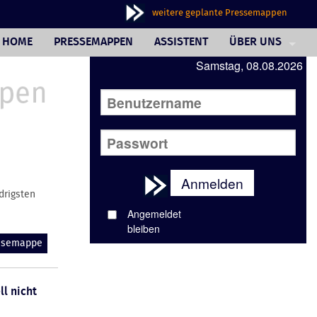
weitere geplante Pressemappen
HOME
PRESSEMAPPEN
ASSISTENT
ÜBER UNS
Samstag, 08.08.2026
PHILOSOPHIE
FAQ
JOURNALISTINNE
AUSSENDERINNE
Anmelden
WUNSCHBOX
drigsten
Angemeldet
REFERENZEN
bleiben
IMPRESSUM/AGB
essemappe
ll nicht