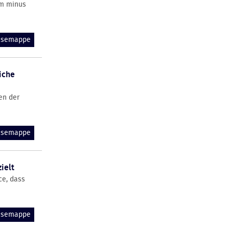
em minus
essemappe
iche
en der
essemappe
ielt
ce, dass
essemappe