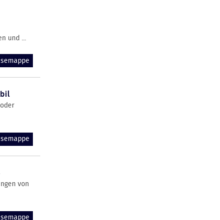
n und ...
essemappe
bil
 oder
essemappe
ß
ungen von
essemappe