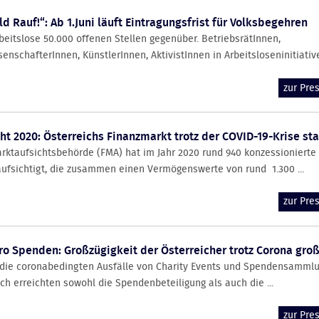
d Rauf!“: Ab 1.Juni läuft Eintragungsfrist für Volksbegehren
itslose 50.000 offenen Stellen gegenüber. BetriebsrätInnen,
nschafterInnen, KünstlerInnen, AktivistInnen in Arbeitsloseninitiative
zur Pr
t 2020: Österreichs Finanzmarkt trotz der COVID-19-Krise sta
rktaufsichtsbehörde (FMA) hat im Jahr 2020 rund 940 konzessionierte
ufsichtigt, die zusammen einen Vermögenswerte von rund 1.300 ...
zur Pr
ro Spenden: Großzügigkeit der Österreicher trotz Corona gro
 die coronabedingten Ausfälle von Charity Events und Spendensamml
h erreichten sowohl die Spendenbeteiligung als auch die ...
zur Pr