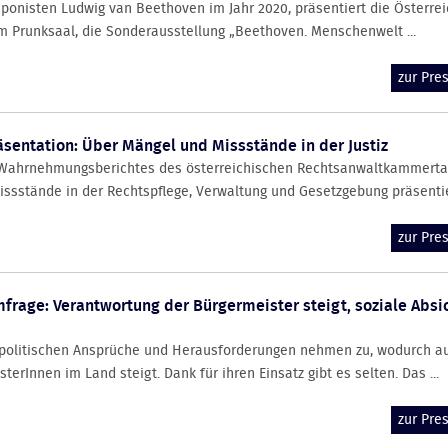
onisten Ludwig van Beethoven im Jahr 2020, präsentiert die Österrei
 im Prunksaal, die Sonderausstellung „Beethoven. Menschenwelt ...
zur Pr
sentation: Über Mängel und Missstände in der Justiz
. Wahrnehmungsberichtes des österreichischen Rechtsanwaltkammert
sstände in der Rechtspflege, Verwaltung und Gesetzgebung präsentiert
zur Pr
rage: Verantwortung der Bürgermeister steigt, soziale Absi
e politischen Ansprüche und Herausforderungen nehmen zu, wodurch a
erInnen im Land steigt. Dank für ihren Einsatz gibt es selten. Das ...
zur Pr