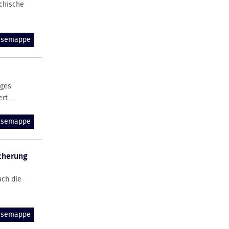
chische
essemappe
ages
. ...
essemappe
cherung
uch die
essemappe