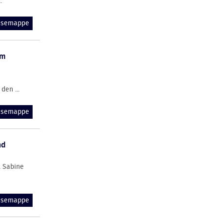
.
essemappe
im
den ...
essemappe
nd
. Sabine
essemappe