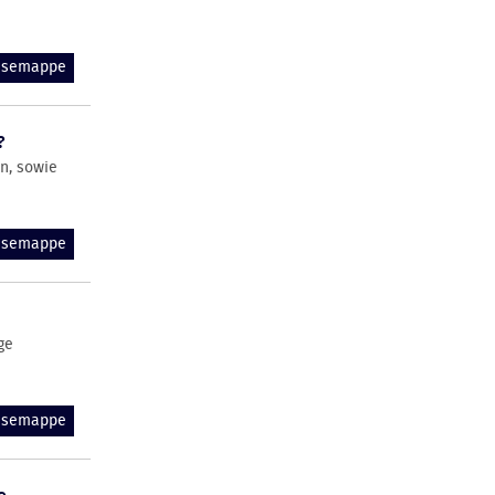
essemappe
?
on, sowie
essemappe
ge
essemappe