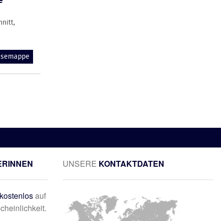
e
nitt,
essemappe
ERINNEN
UNSERE
KONTAKTDATEN
kostenlos
auf
cheinlichkeit.