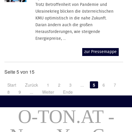
Trotz Betroffenheit von Pandemie und
Ukrainekrieg blicken die österreichischen
KMU optimistisch in die nahe Zukunft.
Daran ändern auch die großen
Herausforderungen, wie steigende
Energiepreise, ...
zur Pressemappe
Seite 5 von 15
Start
Zurück
1
2
3
...
5
6
7
8
9
...
Weiter
Ende
O-TON.AT -